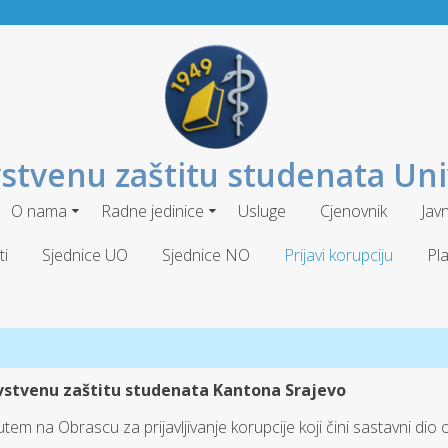
stvenu zaštitu studenata Uni
O nama
Radne jedinice
Usluge
Cjenovnik
Jav
i
Sjednice UO
Sjednice NO
Prijavi korupciju
Pla
vstvenu zaštitu studenata
Kantona Srajevo
tem na Obrascu za prijavljivanje korupcije koji čini sastavni dio