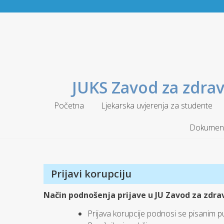
Skip
to
content
JUKS Zavod za zdrav
Početna
Ljekarska uvjerenja za studente
Dokument
Prijavi korupciju
Način podnošenja prijave u JU Zavod za zdra
Prijava korupcije podnosi se pisanim pu