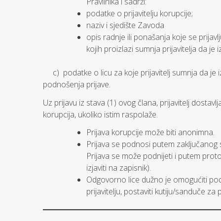
Pravilnika i sadrži:
podatke o prijavitelju korupcije;
naziv i sjedište Zavoda
opis radnje ili ponašanja koje se prijav
kojih proizlazi sumnja prijavitelja da je 
c) podatke o licu za koje prijavitelj sumnja da je iz
podnošenja prijave.
Uz prijavu iz stava (1) ovog člana, prijavitelj dostav
korupcija, ukoliko istim raspolaže.
Prijava korupcije može biti anonimna.
Prijava se podnosi putem zaključanog
Prijava se može podnijeti i putem prot
izjaviti na zapisnik).
Odgovorno lice dužno je omogućiti pod
prijavitelju, postaviti kutiju/sanduče 