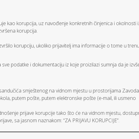
ljuje kao korupcija, uz navođenje konkretnih činjenica i okolnosti i
izvršena korupcija.
vršilo korupciju, ukoliko prijavitelj ima informacije o tome u tren
lja sve podatke i dokumentaciju iz koje proizilazi sumnja da je izv
 sandučića smještenog na vidnom mjestu u prostorijama Zavoda
okola, putem pošte, putem elektronske pošte (e-mail, ili usmeno
nošenje prijave korupcije tako što će na vidnom mjestu, dostu
za prijave, sa jasnom naznakom: “ZA PRIJAVU KORUPCIJE”.