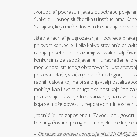
„korupcija” podrazumijeva zloupotrebu povjerene
funkcije ili javnog službenika u institucijama Kan
Sarajevo, koja može dovesti do sticanja privatne 
„štetna radnja” je ugrožavanje ili povreda prava p
prijavom korupcije ili bilo kakvo stavljanje prijavi
radnja posebno podrazumijeva svako isključivanj
konkursima za zapošljavanje ili unapređenje, pre
mogućnosti stručnog obrazovanja i usavršavanja, 
poslova i plaće, vraćanje na nižu kategoriju u 
radnih uslova kojima bi se prijavitelj i ostali zap
mobing, kao i svaka druga okolnost koja ima za sv
priznavanje, uživanje ili ostvarivanje, na ravno
koja se može dovesti u neposrednu ili posrednu v
„radnik“ je lice zaposleno u Zavodu po ugovoru 
lice angažovano po ugovoru o djelu, lice koje o
–
Obrazac za prijavu korupcije (KLIKNI OVDJE 