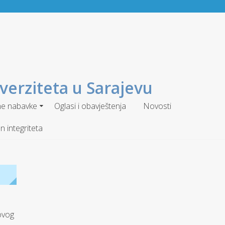
verziteta u Sarajevu
ne nabavke
Oglasi i obavještenja
Novosti
n integriteta
 ovog