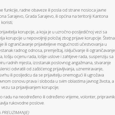
 funkcije, radne obaveze ili posla od strane nosioca javne
tona Sarajevo, Grada Sarajevo, ili općina na teritoriji Kantona
koristi;
rijavitelja korupcije, a koja je u uzročno-posljedičnoj vezi sa
telja korupcije u nepovoljniji položaj zbog prijave korupcije. Štetna
e ili ograničavanje prijaviteljeve mogućnosti učestvovanja u
stanak radnog odnosa, premještaj, isključivanje ili ograničavanje
lošiju ocjenu rada, lošije uslove i zahtjeve rada, suspenziju sa
okviru radnih mjesta, izostanak poslovnog angažmana, stvaranje
oslenici odvratili od zaštićenog prijavljivanja, uznemiravanje,
rhu ili posljedicu da se prijavitelju onemogući ili ugrožava
pravnom osnovu prava i sloboda u svim oblastima javnog života, a
ezu sa prijavljivanjem korupcije;
o radu na neodređeno ili određeno vrijeme, volonter, pripravnik
bavlja rukovodne poslove.
ZA PREUZIMANJE)