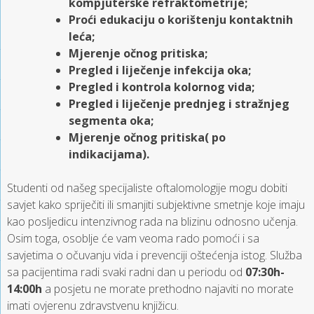
kompjuterske refraktometrije;
Proći edukaciju o korištenju kontaktnih
leća;
Mjerenje očnog pritiska;
Pregled i liječenje infekcija oka;
Pregled i kontrola kolornog vida;
Pregled i liječenje prednjeg i stražnjeg
segmenta oka;
Mjerenje očnog pritiska( po
indikacijama).
Studenti od našeg specijaliste oftalomologije mogu dobiti
savjet kako spriječiti ili smanjiti subjektivne smetnje koje imaju
kao posljedicu intenzivnog rada na blizinu odnosno učenja.
Osim toga, osoblje će vam veoma rado pomoći i sa
savjetima o očuvanju vida i prevenciji oštećenja istog. Služba
sa pacijentima radi svaki radni dan u periodu od
07:30h-
14:00h
a posjetu ne morate prethodno najaviti no morate
imati ovjerenu zdravstvenu knjižicu.