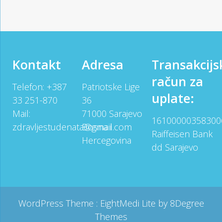
Kontakt
Adresa
Transakcijs
račun za
Telefon: +387
Patriotske Lige
uplate:
33 251-870
36
Mail:
71000 Sarajevo
16100000358300
zdravljestudenata@gmail.com
Bosna i
Raiffeisen Bank
Hercegovina
dd Sarajevo
WordPress Theme :
EightMedi Lite
by 8Degree
Themes