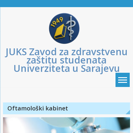
Skip
to
content
JUKS Zavod za zdravstvenu
zaštitu studenata
Univerziteta u Sarajevu
Oftamološki kabinet