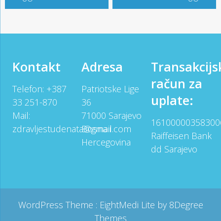
Kontakt
Adresa
Transakcijs
račun za
Telefon: +387
Patriotske Lige
uplate:
33 251-870
36
Mail:
71000 Sarajevo
16100000358300
zdravljestudenata@gmail.com
Bosna i
Raiffeisen Bank
Hercegovina
dd Sarajevo
WordPress Theme :
EightMedi Lite
by 8Degree
Themes