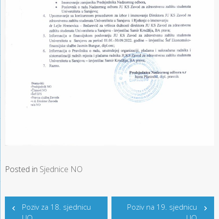
Posted in
Sjednice NO
Post
Poziv za 18. sjednicu
Poziv na 19. sjednicu
navigation
UO
UO