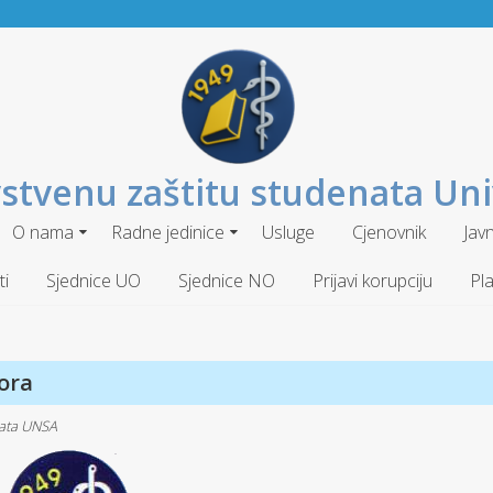
stvenu zaštitu studenata Uni
O nama
Radne jedinice
Usluge
Cjenovnik
Jav
i
Sjednice UO
Sjednice NO
Prijavi korupciju
Pla
ora
nata UNSA