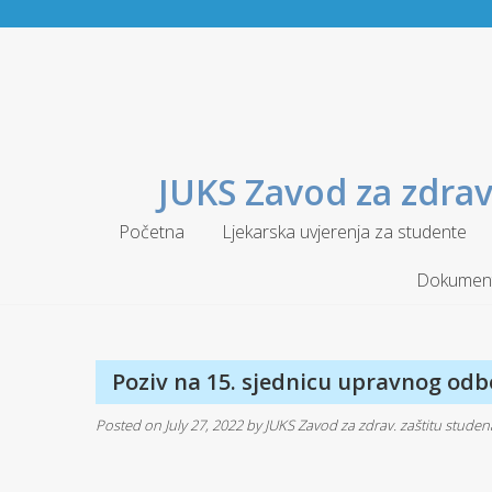
Skip
to
content
JUKS Zavod za zdrav
Početna
Ljekarska uvjerenja za studente
Dokument
Poziv na 15. sjednicu upravnog odb
Posted on
July 27, 2022
by
JUKS Zavod za zdrav. zaštitu stude