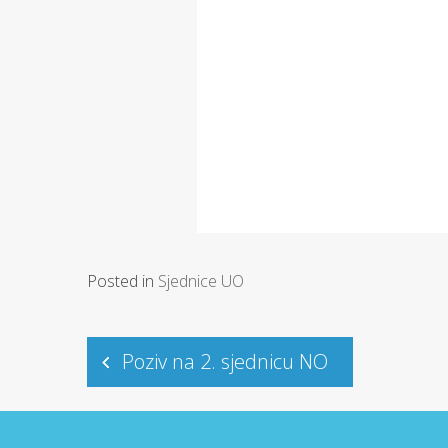
Posted in
Sjednice UO
Post
Poziv na 2. sjednicu NO
navigation