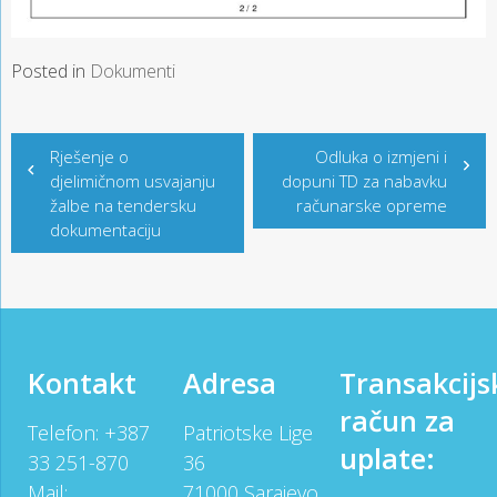
Posted in
Dokumenti
Post
Rješenje o
Odluka o izmjeni i
navigation
djelimičnom usvajanju
dopuni TD za nabavku
žalbe na tendersku
računarske opreme
dokumentaciju
Kontakt
Adresa
Transakcijs
račun za
Telefon: +387
Patriotske Lige
uplate:
33 251-870
36
Mail:
71000 Sarajevo