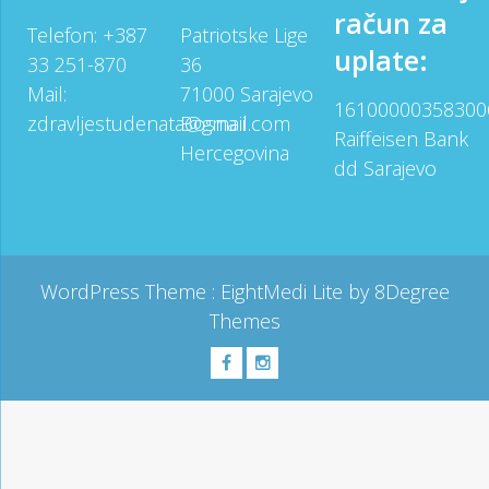
račun za
Telefon: +387
Patriotske Lige
uplate:
33 251-870
36
Mail:
71000 Sarajevo
16100000358300
zdravljestudenata@gmail.com
Bosna i
Raiffeisen Bank
Hercegovina
dd Sarajevo
WordPress Theme :
EightMedi Lite
by 8Degree
Themes