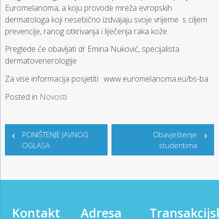
Euromelanoma, a koju provode mreža evropskih
dermatologa koji nesebično izdvajaju svoje vrijeme s ciljem
prevencije, ranog otkrivanja i liječenja raka kože.
Preglede će obavljati dr Emina Nuković, specijalista
dermatovenerologije
Za vise informacija posjetiti:
www.euromelanoma.eu/bs-ba
Posted in
Novosti
Post
PONIŠTENJE JAVNOG
Obavještenje
navigation
OGLASA
studentima
Kontakt
Adresa
Transakcijs