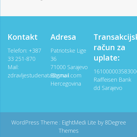
Kontakt
Adresa
Transakcijs
račun za
Telefon: +387
Patriotske Lige
uplate:
33 251-870
36
Mail:
71000 Sarajevo
16100000358300
zdravljestudenata@gmail.com
Bosna i
Raiffeisen Bank
Hercegovina
dd Sarajevo
WordPress Theme :
EightMedi Lite
by 8Degree
Themes